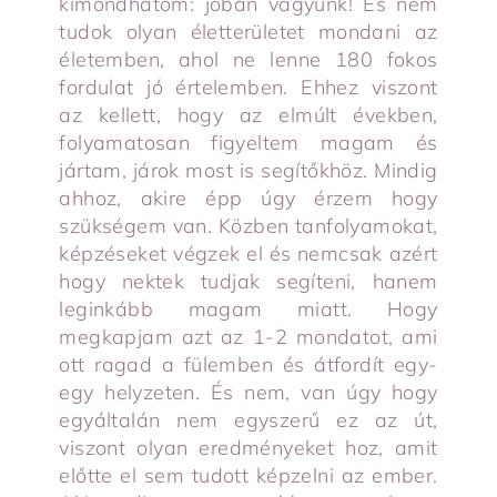
kimondhatom: jóban vagyunk! És nem
tudok olyan életterületet mondani az
életemben, ahol ne lenne 180 fokos
fordulat jó értelemben. Ehhez viszont
az kellett, hogy az elmúlt években,
folyamatosan figyeltem magam és
jártam, járok most is segítőkhöz. Mindig
ahhoz, akire épp úgy érzem hogy
szükségem van. Közben tanfolyamokat,
képzéseket végzek el és nemcsak azért
hogy nektek tudjak segíteni, hanem
leginkább magam miatt. Hogy
megkapjam azt az 1-2 mondatot, ami
ott ragad a fülemben és átfordít egy-
egy helyzeten. És nem, van úgy hogy
egyáltalán nem egyszerű ez az út,
viszont olyan eredményeket hoz, amit
előtte el sem tudott képzelni az ember.