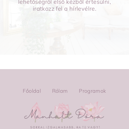
lehetőségről első kézből értesülni,
iratkozz fel a hírlevélre.
Főoldal
Rólam
Programok