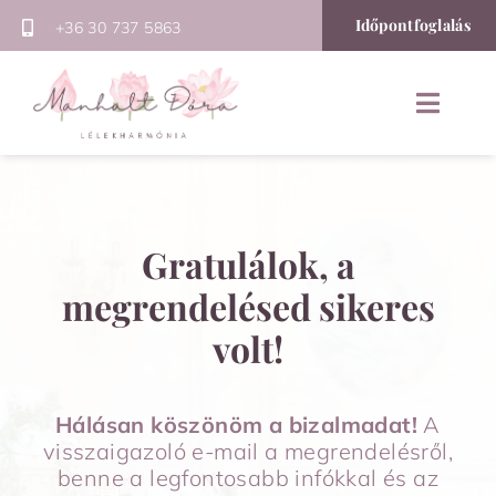
Kihagyás
Időpontfoglalás
+36 30 737 5863
Toggle
Naviga
Főoldal
Rólam
Gratulálok, a
Online programok
megrendelésed sikeres
volt!
Szolgáltatások
Kapcsolat
Hálásan köszönöm a bizalmadat!
A
visszaigazoló e-mail a megrendelésről,
benne a legfontosabb infókkal és az
Blog